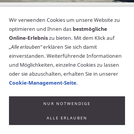
Wir verwenden Cookies um unsere Website zu
optimieren und Ihnen das
bestmögliche
Kostenlos
Online-Erlebnis
zu bieten. Mit dem Klick auf
„Alle erlauben“
erklären Sie sich damit
einverstanden. Weiterführende Informationen
Diese Seite möchte ich weiterempfehlen >>>
und Möglichkeiten, einzelne Cookies zu lassen
oder sie abzuschalten, erhalten Sie in unserer
Cookie-Management-Seite
.
Kontakt
Impressum
Datenschutzerklärung
AGBs
Cookies
NUR NOTWENDIGE
ALLE ERLAUBEN