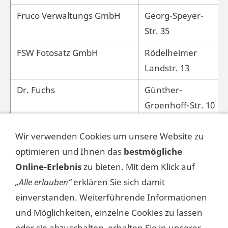
Fruco Verwaltungs GmbH
Georg-Speyer-
Str. 35
FSW Fotosatz GmbH
Rödelheimer
Landstr. 13
Dr. Fuchs
Günther-
Groenhoff-Str. 10
FunDeMental Studios GmbH
Hamburger Allee
Wir verwenden Cookies um unsere Website zu
45
optimieren und Ihnen das
bestmögliche
Füruns-Einkauf,Siemens AG
Birkenweg 8
Online-Erlebnis
zu bieten. Mit dem Klick auf
ZN
„Alle erlauben“
erklären Sie sich damit
einverstanden. Weiterführende Informationen
Futurestep Deutschland
Solmsstr. 8
und Möglichkeiten, einzelne Cookies zu lassen
GmbH
oder sie abzuschalten, erhalten Sie in unserer