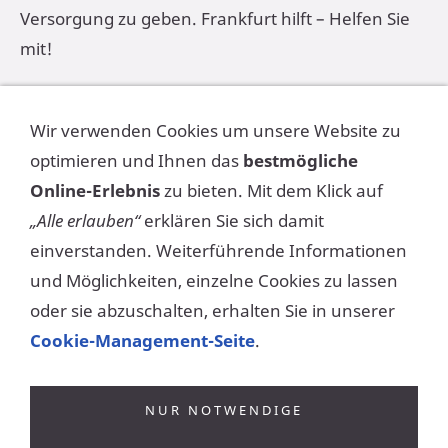
Versorgung zu geben. Frankfurt hilft – Helfen Sie
mit!
Mit freundlichen Grüßen
Wir verwenden Cookies um unsere Website zu
optimieren und Ihnen das
bestmögliche
Peter Feldmann, Oberbürgermeister
Online-Erlebnis
zu bieten. Mit dem Klick auf
Prof. Dr. Daniela Birkenfeld, Stadträtin
„Alle erlauben“
erklären Sie sich damit
Markus Frank, Stadtrat
einverstanden. Weiterführende Informationen
Christian Barthelmes, Stadtrat Vorsitzender des
und Möglichkeiten, einzelne Cookies zu lassen
GPR
oder sie abzuschalten, erhalten Sie in unserer
Cookie-Management-Seite
.
Antwortbogen für Freiwillige
(Download als
Worddatei)
NUR NOTWENDIGE