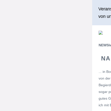
Verans
von un
NEWSle
NA
... in 
von der
Begierd
sogar p
gutes G
ich mit