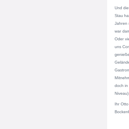
Und die
Stau hab
Jahren 
war dam
Oder vi
uns Cor
genieße
Gelände
Gastron
Mitnehm
doch in
Niveau)
Ihr Ott
Bockenh