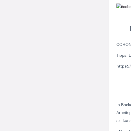
CORON
Tipps, L
https:
In Bock
Arbeits
sie kur