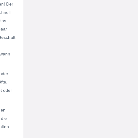
en! Der
chnell
 das
paar
Geschäft
s
dwann
oder
fte,
bt oder
den
 die
alten