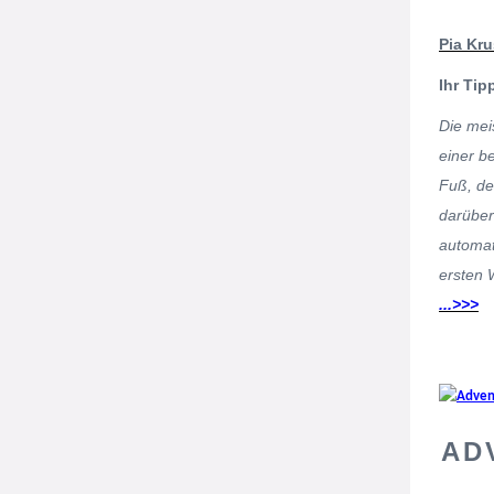
Pia Kr
Ihr Ti
Die mei
einer b
Fuß, de
darüber
automat
ersten W
...>>>
AD