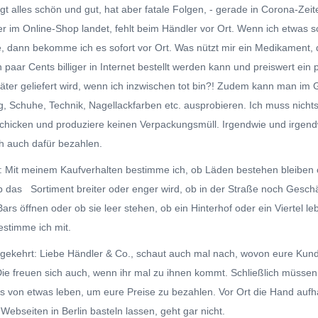
ngt alles schön und gut, hat aber fatale Folgen, - gerade in Corona-Zeit
er im Online-Shop landet, fehlt beim Händler vor Ort. Wenn ich etwas s
, dann bekomme ich es sofort vor Ort. Was nützt mir ein Medikament,
 paar Cents billiger in Internet bestellt werden kann und preiswert ein 
äter geliefert wird, wenn ich inzwischen tot bin?! Zudem kann man im 
g, Schuhe, Technik, Nagellackfarben etc. ausprobieren. Ich muss nicht
chicken und produziere keinen Verpackungsmüll. Irgendwie und irgen
h auch dafür bezahlen.
 Mit meinem Kaufverhalten bestimme ich, ob Läden bestehen bleiben 
ob das Sortiment breiter oder enger wird, ob in der Straße noch Geschä
ars öffnen oder ob sie leer stehen, ob ein Hinterhof oder ein Viertel le
bestimme ich mit.
ekehrt: Liebe Händler & Co., schaut auch mal nach, wovon eure Kun
Die freuen sich auch, wenn ihr mal zu ihnen kommt. Schließlich müssen
ls von etwas leben, um eure Preise zu bezahlen. Vor Ort die Hand aufh
Webseiten in Berlin basteln lassen, geht gar nicht.