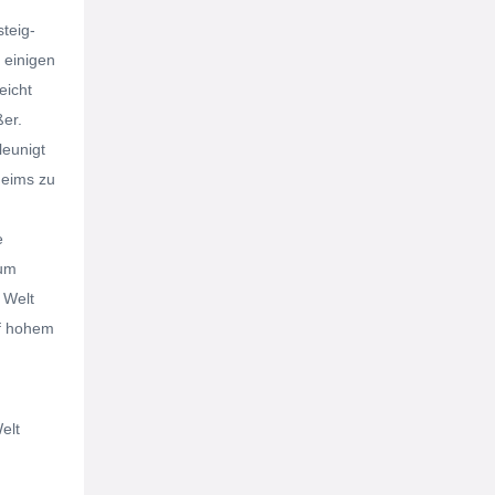
steig-
r einigen
eicht
er.
leunigt
heims zu
e
zum
 Welt
uf hohem
elt