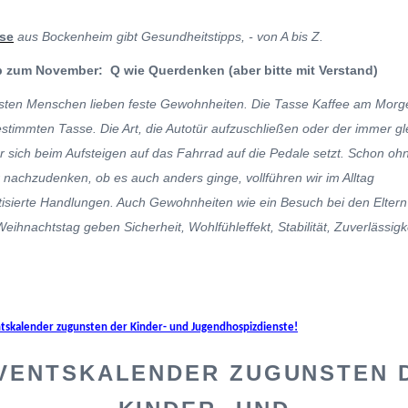
use
aus Bockenheim gibt Gesundheitstipps, - von A bis Z.
pp zum November: Q wie Querdenken (aber bitte mit Verstand)
sten Menschen lieben feste Gewohnheiten. Die Tasse Kaffee am Morg
estimmten Tasse. Die Art, die Autotür aufzuschließen oder der immer gl
r sich beim Aufsteigen auf das Fahrrad auf die Pedale setzt. Schon oh
 nachzudenken, ob es auch anders ginge, vollführen wir im Alltag
isierte Handlungen. Auch Gewohnheiten wie ein Besuch bei den Elter
eihnachtstag geben Sicherheit, Wohlfühleffekt, Stabilität, Zuverlässigke
VENTSKALENDER ZUGUNSTEN 