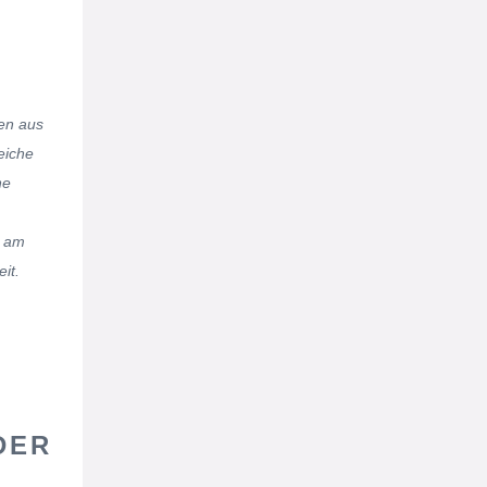
en aus
eiche
ne
n am
it.
DER