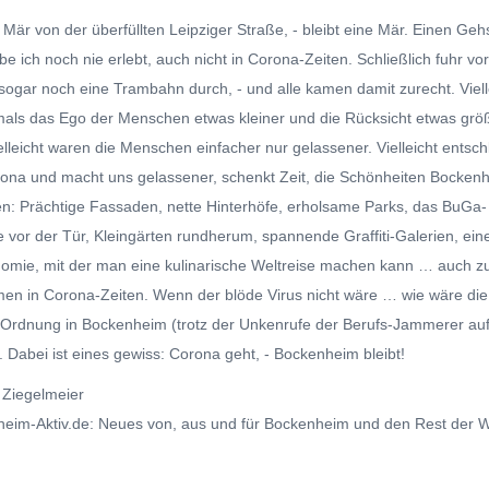
 Mär von der überfüllten Leipziger Straße, - bleibt eine Mär. Einen Geh
e ich noch nie erlebt, auch nicht in Corona-Zeiten. Schließlich fuhr vo
sogar noch eine Trambahn durch, - und alle kamen damit zurecht. Viell
als das Ego der Menschen etwas kleiner und die Rücksicht etwas größ
elleicht waren die Menschen einfacher nur gelassener. Vielleicht entsch
ona und macht uns gelassener, schenkt Zeit, die Schönheiten Bocken
n: Prächtige Fassaden, nette Hinterhöfe, erholsame Parks, das BuGa-
 vor der Tür, Kleingärten rundherum, spannende Graffiti-Galerien, ein
omie, mit der man eine kulinarische Weltreise machen kann … auch 
en in Corona-Zeiten. Wenn der blöde Virus nicht wäre … wie wäre die
 Ordnung in Bockenheim (trotz der Unkenrufe der Berufs-Jammerer a
. Dabei ist eines gewiss: Corona geht, - Bockenheim bleibt!
o Ziegelmeier
eim-Aktiv.de: Neues von, aus und für Bockenheim und den Rest der W