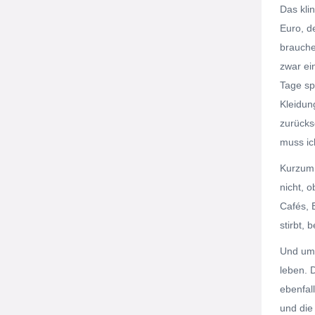
Das kli
Euro, d
brauche
zwar ein
Tage sp
Kleidun
zurücks
muss ic
Kurzum:
nicht, 
Cafés, B
stirbt, 
Und umg
leben. 
ebenfal
und die 