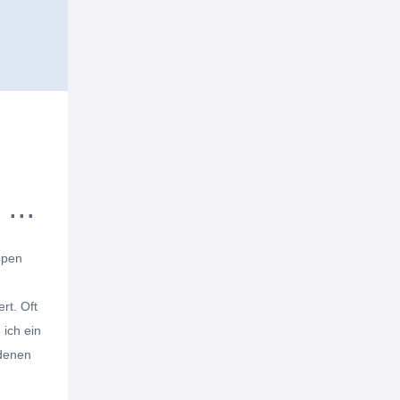
...
ppen
rt. Oft
 ich ein
 denen