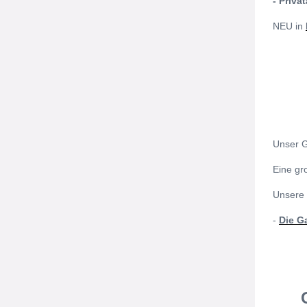
- Priva
NEU in
Unser G
Eine gr
Unsere 
-
Die G