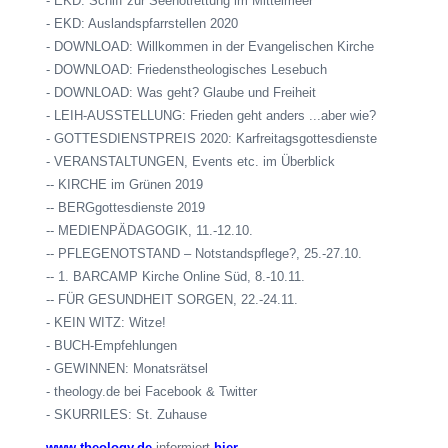
- EKD: Schiff zur Seenotrettung im Mittelmeer
- EKD: Auslandspfarrstellen 2020
- DOWNLOAD: Willkommen in der Evangelischen Kirche
- DOWNLOAD: Friedenstheologisches Lesebuch
- DOWNLOAD: Was geht? Glaube und Freiheit
- LEIH-AUSSTELLUNG: Frieden geht anders ...aber wie?
- GOTTESDIENSTPREIS 2020: Karfreitagsgottesdienste
- VERANSTALTUNGEN, Events etc. im Überblick
-- KIRCHE im Grünen 2019
--
BERGgottesdienste
2019
-- MEDIENPÄDAGOGIK, 11.-12.10.
-- PFLEGENOTSTAND – Notstandspflege?, 25.-27.10.
-- 1. BARCAMP Kirche Online Süd, 8.-10.11.
-- FÜR GESUNDHEIT SORGEN, 22.-24.11.
- KEIN WITZ: Witze!
- BUCH-Empfehlungen
- GEWINNEN: Monatsrätsel
- theology.de bei Facebook & Twitter
- SKURRILES: St. Zuhause
www.theology.de
informiert
hier.