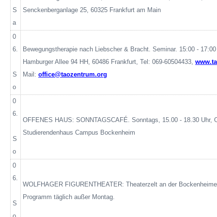
S
Senckenberganlage
25, 60325 Frankfurt am Main
a
0
6.
Bewegungstherapie nach Liebscher & Bracht. Seminar. 15:00 - 17:00 
Hamburger Allee 94 HH, 60486 Frankfurt, Tel: 069-60504433,
www.ta
S
Mail:
office@taozentrum.org
o
0
6.
OFFENES HAUS: SONNTAGSCAFÉ. Sonntags, 15.00 - 18.30 Uhr, Off
Studierendenhaus Campus Bockenheim
S
o
0
6.
WOLFHAGER FIGURENTHEATER: Theaterzelt an der Bockenheimer
Programm täglich außer Montag.
S
o