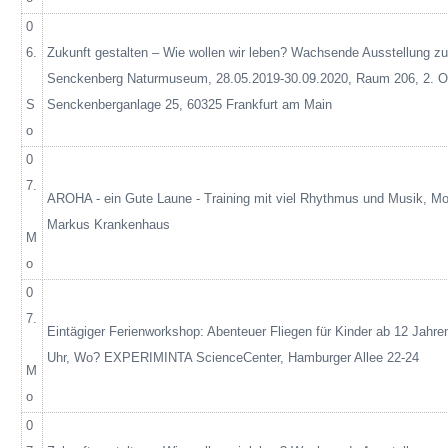
0
6.
Zukunft gestalten – Wie wollen wir leben? Wachsende Ausstellung zur
Senckenberg Naturmuseum, 28.05.2019-30.09.2020, Raum 206, 2.
S
Senckenberganlage
25, 60325 Frankfurt am Main
o
0
7.
AROHA - ein Gute Laune - Training mit viel Rhythmus und Musik,
Mo
Markus Krankenhaus
M
o
0
7.
Eintägiger Ferienworkshop: Abenteuer Fliegen für Kinder ab 12 Jahr
Uhr, Wo? EXPERIMINTA
ScienceCenter
, Hamburger Allee 22-24
M
o
0