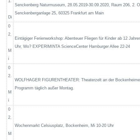
1.
Senckenberg Naturmuseum, 28.05.2019-30.09.2020, Raum 206, 2.
Senckenberganlage
25, 60325 Frankfurt am Main
Di
0
2.
Eintägiger Ferienworkshop: Abenteuer Fliegen für Kinder ab 12 Jahr
Uhr, Wo? EXPERIMINTA
ScienceCenter
Hamburger Allee 22-24
M
i
0
2.
WOLFHAGER FIGURENTHEATER: Theaterzelt an der Bockenheimer
Programm täglich außer Montag.
M
i
0
2.
Wochenmarkt Celsiusplatz, Bockenheim, Mi 10-20 Uhr
M