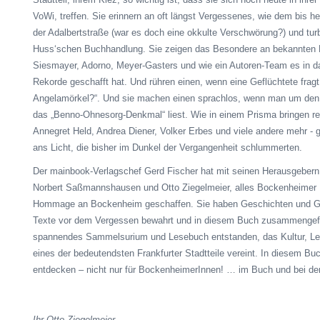
VoWi
, treffen. Sie erinnern an oft längst Vergessenes, wie dem bis h
der Adalbertstraße (war es doch eine okkulte Verschwörung?) und tur
Huss‘schen
Buchhandlung. Sie zeigen das Besondere an bekannten P
Siesmayer
, Adorno, Meyer-
Gasters
und wie ein Autoren-Team es in 
Rekorde geschafft hat. Und rühren einen, wenn eine Geflüchtete fragt
Angelamörkel
?“. Und sie machen einen sprachlos, wenn man um den
das „Benno-Ohnesorg-Denkmal“ liest. Wie in einem Prisma bringen re
Annegret Held, Andrea Diener, Volker Erbes und viele andere mehr -
ans Licht, die bisher im Dunkel der Vergangenheit schlummerten.
Der mainbook-Verlagschef Gerd Fischer hat mit seinen Herausgebern 
Norbert Saßmannshausen und Otto Ziegelmeier, alles Bockenheimer 
Hommage an Bockenheim geschaffen. Sie haben Geschichten und Ge
Texte vor dem Vergessen bewahrt und in diesem Buch zusammenge
spannendes Sammelsurium und Lesebuch entstanden, das Kultur, Le
eines der bedeutendsten Frankfurter Stadtteile vereint. In diesem Buc
entdecken – nicht nur für BockenheimerInnen! … im Buch und bei d
Ihr Otto Ziegelmeier