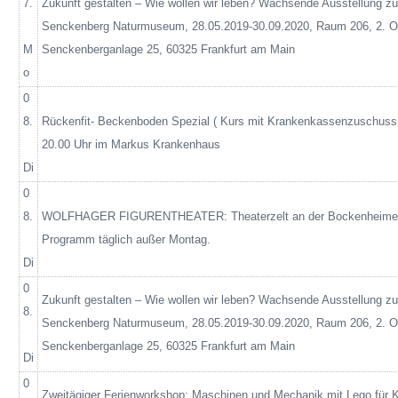
7.
Zukunft gestalten – Wie wollen wir leben? Wachsende Ausstellung zur
Senckenberg Naturmuseum, 28.05.2019-30.09.2020, Raum 206, 2.
M
Senckenberganlage
25, 60325 Frankfurt am Main
o
0
8.
Rückenfit- Beckenboden Spezial
( Kurs
mit Krankenkassenzuschuss
20.00 Uhr im Markus Krankenhaus
Di
0
8.
WOLFHAGER FIGURENTHEATER: Theaterzelt an der Bockenheimer
Programm täglich außer Montag.
Di
0
Zukunft gestalten – Wie wollen wir leben? Wachsende Ausstellung zur
8.
Senckenberg Naturmuseum, 28.05.2019-30.09.2020, Raum 206, 2.
Senckenberganlage
25, 60325 Frankfurt am Main
Di
0
Zweitägiger Ferienworkshop: Maschinen und Mechanik mit Lego für K