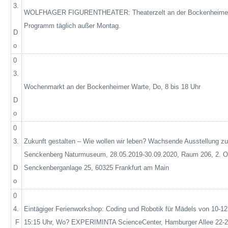
3.
WOLFHAGER FIGURENTHEATER: Theaterzelt an der Bockenheimer
Programm täglich außer Montag.
D
o
0
3.
Wochenmarkt an der Bockenheimer Warte, Do, 8 bis 18 Uhr
D
o
0
3.
Zukunft gestalten – Wie wollen wir leben? Wachsende Ausstellung zur
Senckenberg Naturmuseum, 28.05.2019-30.09.2020, Raum 206, 2.
D
Senckenberganlage
25, 60325 Frankfurt am Main
o
0
4.
Eintägiger Ferienworkshop: Coding und Robotik für Mädels von 10-1
F
15:15 Uhr, Wo? EXPERIMINTA
ScienceCenter
, Hamburger Allee 22-