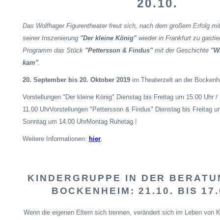
20.10.
Das Wolfhager Figurentheater freut sich, nach dem großem Erfolg m
seiner Inszenierung
"Der kleine König"
wieder in Frankfurt zu gastie
Programm das Stück
"Pettersson & Findus"
mit der Geschichte
"W
kam"
.
20. September bis 20. Oktober 2019
im Theaterzelt an der Bockenhe
Vorstellungen "Der kleine König" Dienstag bis Freitag um 15:00 Uhr
11.00
UhrVorstellungen
"Pettersson & Findus" Dienstag bis Freitag 
Sonntag um 14.00
UhrMontag
Ruhetag !
Weitere Informationen:
hier
.
KINDERGRUPPE IN DER BERAT
BOCKENHEIM: 21.10. BIS 17.
Wenn die eigenen Eltern sich trennen, verändert sich im Leben von K