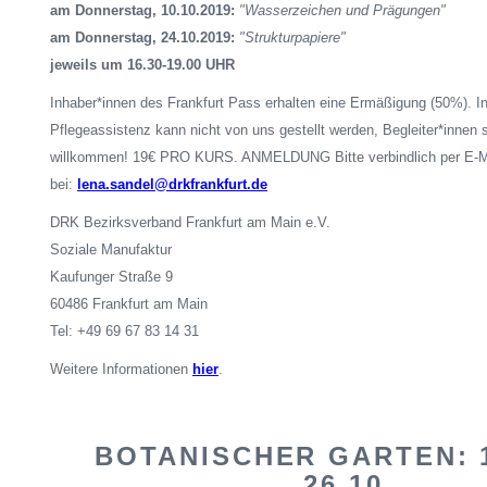
am Donnerstag, 10.10.2019:
"Wasserzeichen und Prägungen"
am Donnerstag, 24.10.2019:
"Strukturpapiere"
jeweils um 16.30-19.00 UHR
Inhaber*innen des Frankfurt Pass erhalten eine Ermäßigung (50%). In
Pflegeassistenz kann nicht von uns gestellt werden, Begleiter*innen s
willkommen! 19€ PRO KURS. ANMELDUNG
Bitte
verbindlich per E-
bei:
lena.sandel@drkfrankfurt.de
DRK Bezirksverband Frankfurt am Main e.V.
Soziale Manufaktur
Kaufunger Straße 9
60486 Frankfurt am Main
Tel: +49 69 67 83 14 31
Weitere Informationen
hier
.
BOTANISCHER GARTEN: 12
26.10.