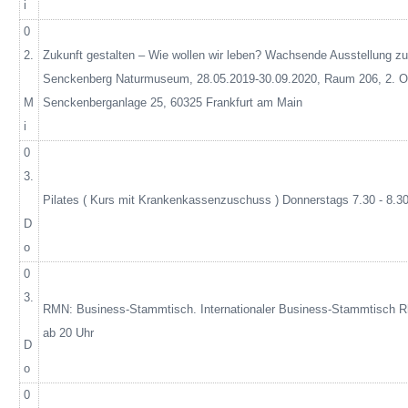
i
0
2.
Zukunft gestalten – Wie wollen wir leben? Wachsende Ausstellung zur
Senckenberg Naturmuseum, 28.05.2019-30.09.2020, Raum 206, 2.
M
Senckenberganlage
25, 60325 Frankfurt am Main
i
0
3.
Pilates
( Kurs
mit Krankenkassenzuschuss ) Donnerstags 7.30 - 8.30
D
o
0
3.
RMN: Business-Stammtisch. Internationaler Business-Stammtisch R
ab 20 Uhr
D
o
0