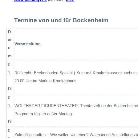
Termine von und für Bockenheim
D
at
Veranstaltung
u
m
0
1.
Rückenfit- Beckenboden Spezial
( Kurs
mit Krankenkassenzuschuss
20.00 Uhr im Markus Krankenhaus
Di
0
1.
WOLFHAGER FIGURENTHEATER: Theaterzelt an der Bockenheimer
Programm täglich außer Montag.
Di
0
Zukunft gestalten – Wie wollen wir leben? Wachsende Ausstellung zur