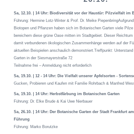
Sa, 12.10. | 14 Uhr: Biodiversität vor der Haustür: Pilzvielfalt i
Führung: Hermine Lotz-Winter & Prof. Dr. Meike
PiepenbringAufgrund
Biotopen und Pflanzen haben sich im Botanischen Garten viele Pilze
bereichern diese grüne Oase mitten im Stadtgebiet. Dieser Reichtum d
damit verbundenen ökologischen Zusammenhänge werden auf der Fü
aktuellen Beispielen anschaulich
demonstriert.Treffpunkt
: Unterstand
Garten in der
Siesmayerstraße
72
Teilnahme frei – Anmeldung nicht erforderlich
Sa, 19.10. | 12 - 14 Uhr: Die Vielfalt unserer Apfelsorten - Sorten
Gucken, Probieren und Kaufen mit Familie Rohrbach & Manfred Wes
Sa, 19.10. | 14 Uhr: Herbstfärbung im Botanischen Garten
Führung: Dr. Elke
Brude
& Kai Uwe
Nierbauer
Sa, 26.10. | 14 Uhr: Der Botanische Garten der Stadt Frankfurt a
Führung
Führung
: Marko
Borutzke