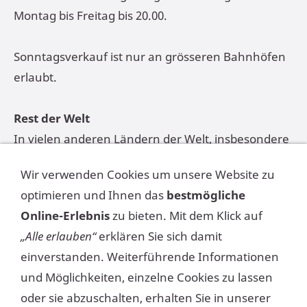
Montag bis Freitag bis 20.00.
Sonntagsverkauf ist nur an grösseren Bahnhöfen
erlaubt.
Rest der Welt
In vielen anderen Ländern der Welt, insbesondere
in Asien, ist die Existenz eines
Wir verwenden Cookies um unsere Website zu
Ladenschlussgesetzes oder
optimieren und Ihnen das
bestmögliche
Ladenöffnungsgesetzes gänzlich unbekannt.
Online-Erlebnis
zu bieten. Mit dem Klick auf
„Alle erlauben“
erklären Sie sich damit
In den klassischen englischsprachigen Ländern ist
einverstanden. Weiterführende Informationen
zwar der Ladenschluss nicht gesetzlich geregelt,
und Möglichkeiten, einzelne Cookies zu lassen
wohl aber die Sonntagsruhe. Hier gilt ein
oder sie abzuschalten, erhalten Sie in unserer
Verkaufsverbot für bestimmte Waren (z.B. Bier