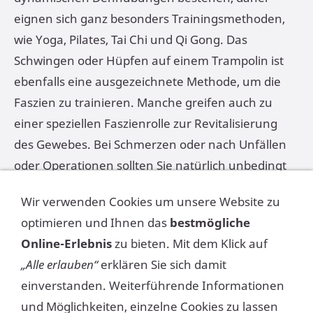
eignen sich ganz besonders Trainingsmethoden,
wie Yoga, Pilates, Tai Chi und Qi Gong. Das
Schwingen oder Hüpfen auf einem Trampolin ist
ebenfalls eine ausgezeichnete Methode, um die
Faszien zu trainieren. Manche greifen auch zu
einer speziellen Faszienrolle zur Revitalisierung
des Gewebes. Bei Schmerzen oder nach Unfällen
oder Operationen sollten Sie natürlich unbedingt
erst den Spezialisten zu Rat ziehen, bevor Sie
Wir verwenden Cookies um unsere Website zu
selber aktiv werden.
optimieren und Ihnen das
bestmögliche
Online-Erlebnis
zu bieten. Mit dem Klick auf
Gabriele Heuberger ist Wellness Coach und jeden
„Alle erlauben“
erklären Sie sich damit
Mittwoch im WW Studio in Bockenheim
einverstanden. Weiterführende Informationen
anzutreffen:
Begegnungsstätte Bockenheimer
und Möglichkeiten, einzelne Cookies zu lassen
Treff, Am Weingarten 18-20