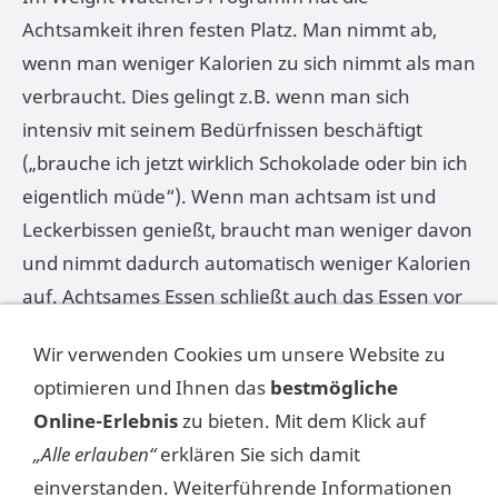
Achtsamkeit ihren festen Platz. Man nimmt ab,
wenn man weniger Kalorien zu sich nimmt als man
verbraucht. Dies gelingt z.B. wenn man sich
intensiv mit seinem Bedürfnissen beschäftigt
(„brauche ich jetzt wirklich Schokolade oder bin ich
eigentlich müde“). Wenn man achtsam ist und
Leckerbissen genießt, braucht man weniger davon
und nimmt dadurch automatisch weniger Kalorien
auf. Achtsames Essen schließt auch das Essen vor
dem Fernseher oder Computer aus. Auch hier
Wir verwenden Cookies um unsere Website zu
werden viele Kalorien eingespart, einfach in dem
optimieren und Ihnen das
bestmögliche
man den Essplatz wechselt.
Online-Erlebnis
zu bieten. Mit dem Klick auf
„Alle erlauben“
erklären Sie sich damit
Mehr über entspanntes und erfolgreiches
einverstanden. Weiterführende Informationen
Abnehmen erfahrt ihr jeden Mittwoch um 18:00