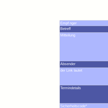
Empf nger
Betreff
Mitteilung
Absender
der Link lautet
Termindetails
Sicherheitscode*