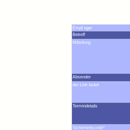
Empf nger
Betreff
Mitteilung
Absender
der Link lautet
Termindetails
Sicherheitscode*