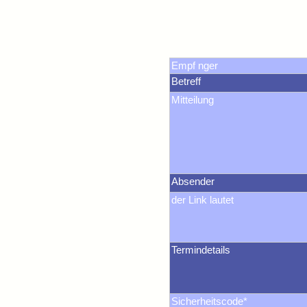
Empf nger
Betreff
Mitteilung
Absender
der Link lautet
Termindetails
Sicherheitscode*