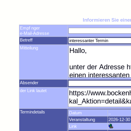
Informieren Sie ein
Empf nger
e-Mail-Adresse
Betreff
Mitteilung
Absender
der Link lautet
Termindetails
Datum
..
Veranstaltung
2026-12-30
Link