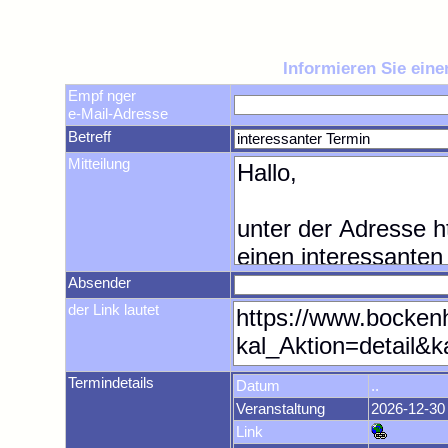
Informieren Sie ein
Empf nger
e-Mail-Adresse
Betreff
Mitteilung
Absender
der Link lautet
Termindetails
Datum
..
Veranstaltung
2026-12-30
Link