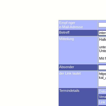
Empf nger
e-Mail-Adresse
Betreff
Mitteilung
Absender
der Link lautet
Termindetails
Dat
Vera
Link