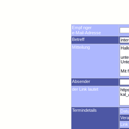
Empf nger
e-Mail-Adresse
Betreff
Mitteilung
Absender
der Link lautet
Termindetails
Dat
Vera
Link