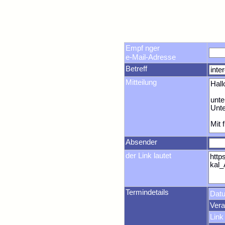
Empf nger
e-Mail-Adresse
Betreff
Mitteilung
Absender
der Link lautet
Termindetails
Dat
Vera
Link