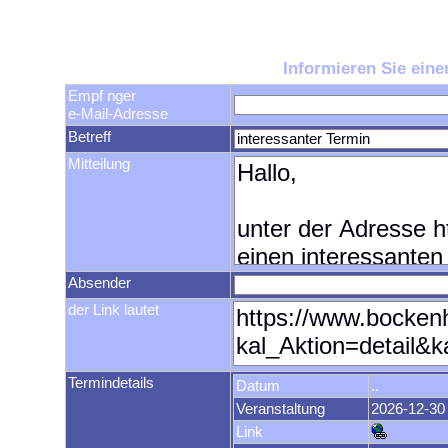
Informieren Sie ein
Empf nger
e-Mail-Adresse
Betreff
Mitteilung
Absender
der Link lautet
Termindetails
Datum
..
Veranstaltung
2026-12-30
Link