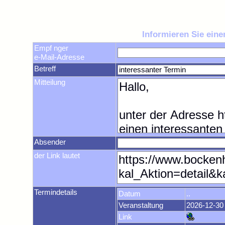
Informieren Sie ein
Empf nger
e-Mail-Adresse
Betreff
Mitteilung
Absender
der Link lautet
Termindetails
Datum
..
Veranstaltung
2026-12-30
Link