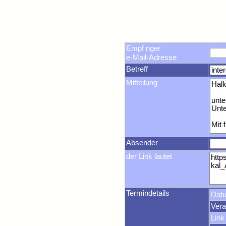
Empf nger
e-Mail-Adresse
Betreff
Mitteilung
Absender
der Link lautet
Termindetails
Dat
Vera
Link