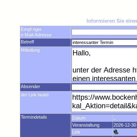
Informieren Sie ein
Empf nger
e-Mail-Adresse
Betreff
Mitteilung
Absender
der Link lautet
Termindetails
Datum
..
Veranstaltung
2026-12-30
Link