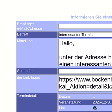
Informieren Sie ein
Empf nger
e-Mail-Adresse
Betreff
Mitteilung
Absender
der Link lautet
Termindetails
Datum
..
Veranstaltung
2026-12-30
Link