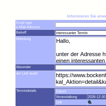
Informieren Sie ein
Empf nger
e-Mail-Adresse
Betreff
Mitteilung
Absender
der Link lautet
Termindetails
Datum
..
Veranstaltung
2026-12-30
Link