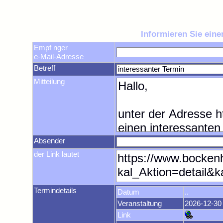
Informieren Sie ein
Empf nger
e-Mail-Adresse
Betreff
Mitteilung
Absender
der Link lautet
Termindetails
Datum
..
Veranstaltung
2026-12-30
Link