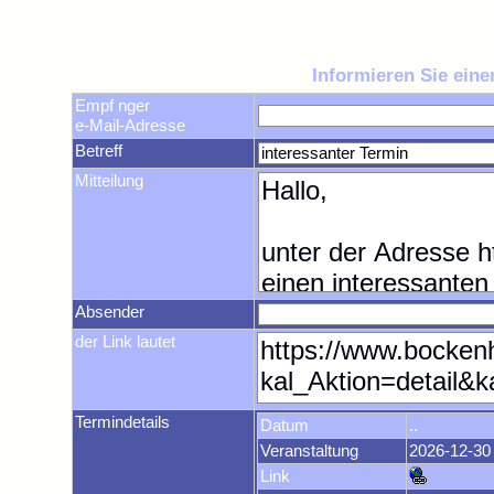
Informieren Sie ein
Empf nger
e-Mail-Adresse
Betreff
Mitteilung
Absender
der Link lautet
Termindetails
Datum
..
Veranstaltung
2026-12-30
Link