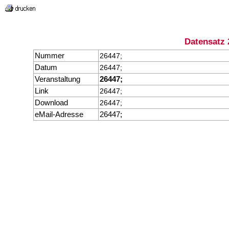
Datensatz 
Nummer
26447;
Datum
26447;
Veranstaltung
26447;
Link
26447;
Download
26447;
eMail-Adresse
26447;