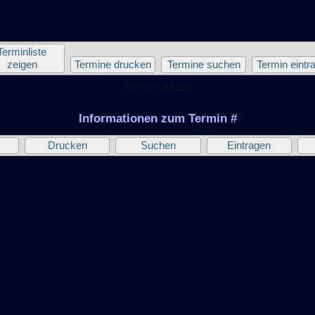
Terminliste
zeigen
Termine drucken
Termine suchen
Termin eintr
Termin 194/194
Informationen zum Termin #
Drucken
Suchen
Eintragen