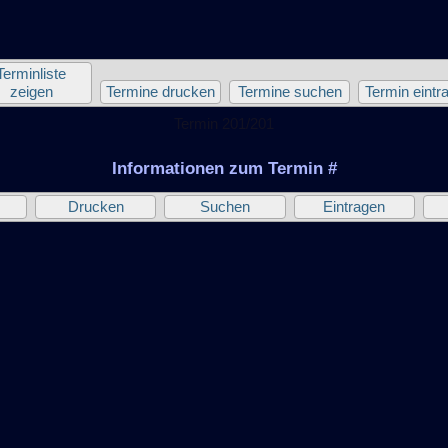
Terminliste
zeigen
Termine drucken
Termine suchen
Termin eintr
Termin 201/201
Informationen zum Termin #
Drucken
Suchen
Eintragen